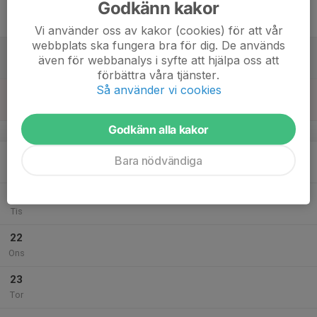
Godkänn kakor
17
Fre
Vi använder oss av kakor (cookies) för att vår
webbplats ska fungera bra för dig. De används
18
även för webbanalys i syfte att hjälpa oss att
Lör
förbättra våra tjänster.
Så använder vi cookies
19
Sön
Godkänn alla kakor
v.17
20
18:00
Säsongssummering Ungdom
Bara nödvändiga
20:00
Mån
Cafeterian på OEM Arena
21
Tis
22
Ons
23
Tor