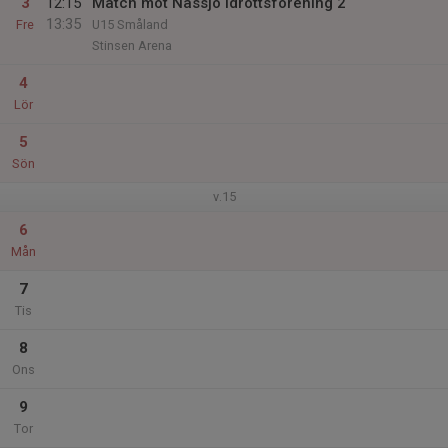
3
12:15
Match mot Nässjö Idrottsförening 2
13:35
Fre
U15 Småland
Stinsen Arena
4
Lör
5
Sön
v.15
6
Mån
7
Tis
8
Ons
9
Tor