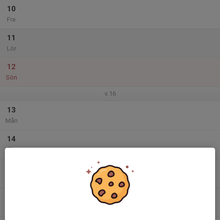
10
Fre
11
Lör
12
Sön
v.16
13
Mån
14
Tis
15
Ons
16
Tor