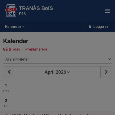
TRANÅS BoIS
P16
Logga in
Kalender
Kalender
Gå till idag
|
Prenumerera
April 2026
1
Ons
2
Tor