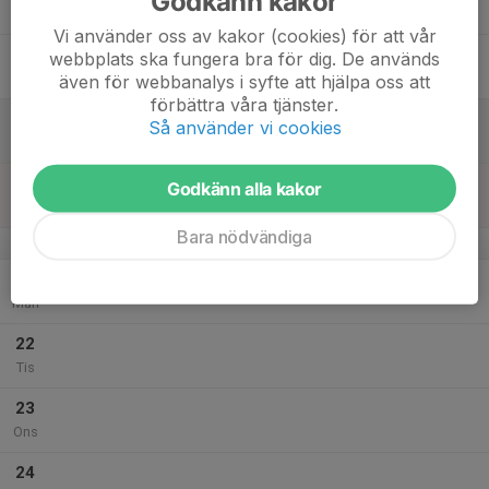
Godkänn kakor
Tor
Vi använder oss av kakor (cookies) för att vår
18
webbplats ska fungera bra för dig. De används
Fre
även för webbanalys i syfte att hjälpa oss att
förbättra våra tjänster.
19
Så använder vi cookies
Lör
20
Godkänn alla kakor
Sön
Bara nödvändiga
v.39
21
Mån
22
Tis
23
Ons
24