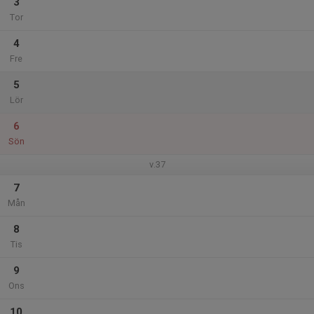
3
Tor
4
Fre
5
Lör
6
Sön
v.37
7
Mån
8
Tis
9
Ons
10