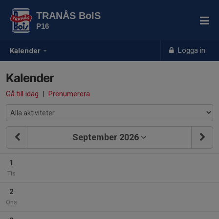
TRANÅS BoIS
P16
Logga in
Kalender
Kalender
Gå till idag
|
Prenumerera
September 2026
1
Tis
2
Ons