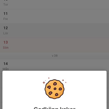
Tor
11
Fre
12
Lör
13
Sön
v.38
14
Mån
15
Tis
16
Ons
17