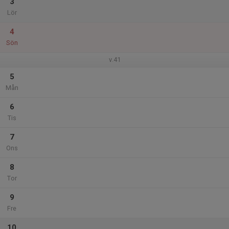
3
Lör
4
Sön
v.41
5
Mån
6
Tis
7
Ons
8
Tor
9
Fre
10