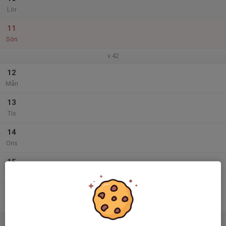
Lör
11
Sön
v.42
12
Mån
13
Tis
14
Ons
15
Tor
16
Fre
17