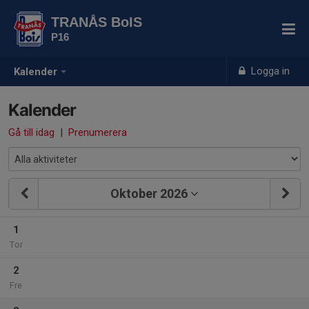
TRANÅS BoIS
P16
Logga in
Kalender
Kalender
Gå till idag
|
Prenumerera
Oktober 2026
1
Tor
2
Fre