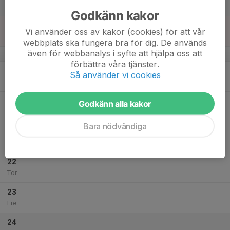
Lör
Godkänn kakor
18
Vi använder oss av kakor (cookies) för att vår
Sön
webbplats ska fungera bra för dig. De används
även för webbanalys i syfte att hjälpa oss att
v.43
förbättra våra tjänster.
19
Så använder vi cookies
Mån
20
Godkänn alla kakor
Tis
Bara nödvändiga
21
Ons
22
Tor
23
Fre
24