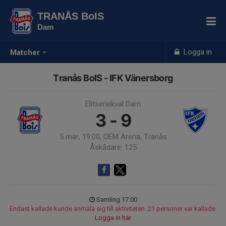
TRANÅS BoIS
Dam
Logga in
Matcher
Tranås BoIS - IFK Vänersborg
Elitseriekval Dam
3 - 9
5 mar, 19:00, OEM Arena, Tranås
Åskådare: 125
Samling 17:00
Endast kallade kunde anmäla sig till aktiviteten. 21 personer var kallade.
Logga in här