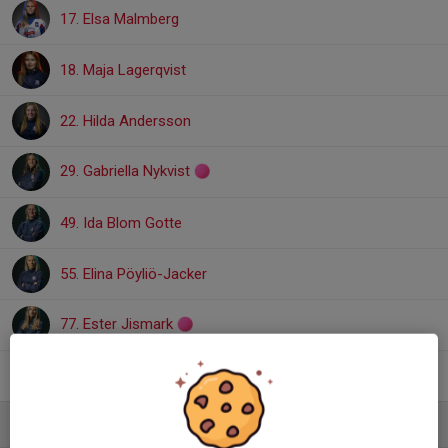
17. Elsa Malmberg
18. Maja Lagerqvist
22. Hilda Andersson
29. Gabriella Nykvist
49. Ida Blom Gotte
55. Elina Pöyliö-Jacker
77. Ester Jismark
Elin Felixon
Ledare