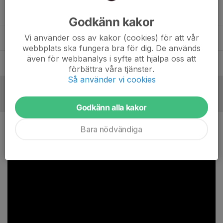
Benny Gransing
Tränare
Godkänn kakor
Vi använder oss av kakor (cookies) för att vår
Joakim Rydh
Tränare
webbplats ska fungera bra för dig. De används
även för webbanalys i syfte att hjälpa oss att
Staffan Johansson
Tränare
förbättra våra tjänster.
Så använder vi cookies
Referat
Godkänn alla kakor
Förlust mot Vänersborg
Bara nödvändiga
5 mar, 23:19
0 kommentarer