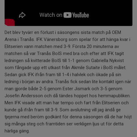
Det blev tyvärr en förlust i säsongens sista match på OEM
Arena i Tranås. IFK Vänersborg som spelar för att hänga kvar i
Elitserien vann matchen med 3-9. Första 20 minuterna av
matchen så var Tranås BoIS med bra och efter att IFK tagit
ledningen så kvitterade BoIS till 1-1 genom Gabriella Nykvist
som fångade upp ett utkast från Akmile Sutaite i BoIS målet.
Sedan gick IFK ifrån fram till 1-4 i halvlek och ökade på sin
ledning i början av andra. Tranås fick sedan lite kontakt igen när
man gjorde både 2-5 genom Ester Jismark och 3-5 genom
Josefin Andersson och då tändes hoppet hos hemmapubliken.
Men IFK visade att man har tempo och fart från Elitserien och
kunde gå ifrån fram till 3-9. Som avslutning vill jag ändå ge
tjejerna med beröm godkänt för denna säsongen då de har höjt
sig många steg och framtiden ser verkligen ljus ut för detta
härliga gäng.