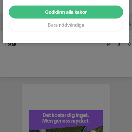
Godkänn alla kakor
A-LAGSSERIER
18/19
Bara nödvändiga
Säsongen 18/19 Allsvenskan Dam Södra
14
0
0
Totalt
14
0
0