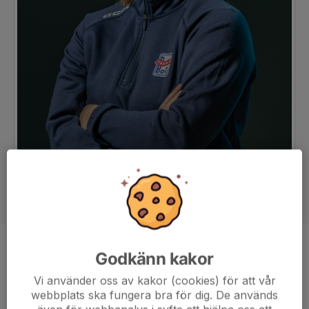
Position
Back
Godkänn kakor
Ålder
24 år
Vi använder oss av kakor (cookies) för att vår
webbplats ska fungera bra för dig. De används