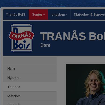
Tranås BoIS
Senior
Ungdom
Skridsko- & Bandy
TRANÅS Bo
Dam
Hem
Nyheter
Truppen
Matcher