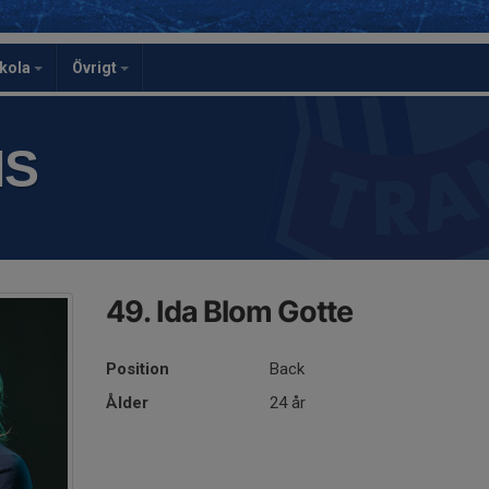
skola
Övrigt
IS
49. Ida Blom Gotte
Position
Back
Ålder
24 år