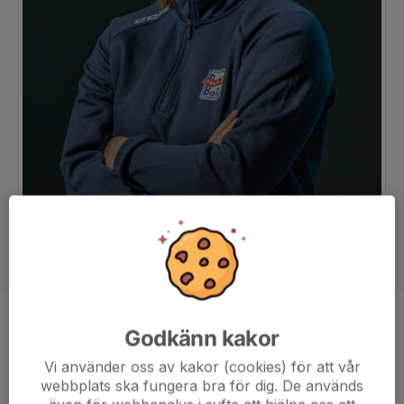
Position
Back
Godkänn kakor
Ålder
24 år
Vi använder oss av kakor (cookies) för att vår
webbplats ska fungera bra för dig. De används