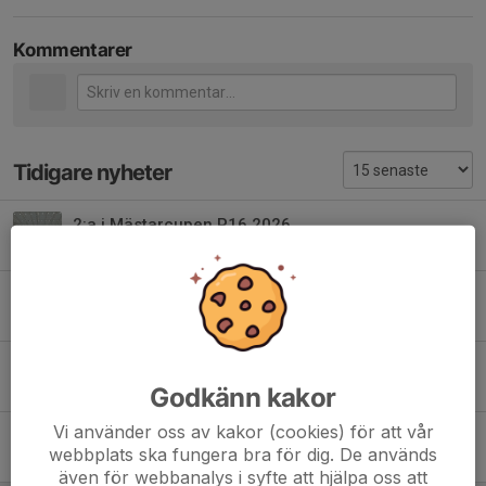
Kommentarer
Tidigare nyheter
2:a i Mästarcupen P16 2026
11 mar, 19:27
0
Serieledning för Tranås Bois/IFK Motala P16
1 feb, 17:26
0
3:dje plats i Mästarcupen P16
9 mar 2025
4
Godkänn kakor
Vi använder oss av kakor (cookies) för att vår
Serie 2:a, P16 Regional Mitt säsongen 24/25 !!!
webbplats ska fungera bra för dig. De används
23 feb 2025
1
även för webbanalys i syfte att hjälpa oss att