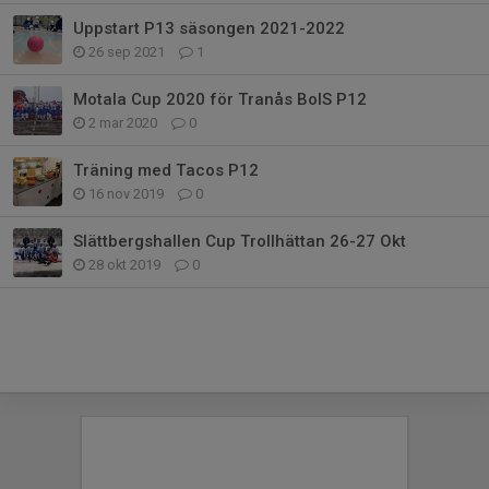
Uppstart P13 säsongen 2021-2022
26 sep 2021
1
Motala Cup 2020 för Tranås BoIS P12
2 mar 2020
0
Träning med Tacos P12
16 nov 2019
0
Slättbergshallen Cup Trollhättan 26-27 Okt
28 okt 2019
0