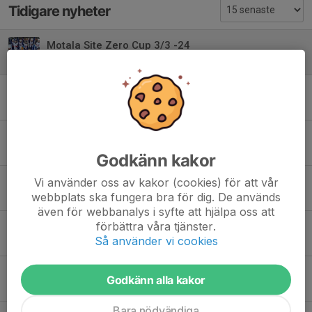
Tidigare nyheter
Motala Site Zero Cup 3/3 -24
4 mar 2024
1
Poolspel Vaggeryd 24/2
4 mar 2024
0
Tjejpoolspel 4/2 -23
5 feb 2023
0
Godkänn kakor
Poolspel i Gamleby 7/1 -23
Vi använder oss av kakor (cookies) för att vår
webbplats ska fungera bra för dig. De används
7 jan 2023
0
även för webbanalys i syfte att hjälpa oss att
förbättra våra tjänster.
Fridacupen 2019
Så använder vi cookies
10 dec 2019
0
Ungdomsavslutning
Godkänn alla kakor
19 mar 2019
0
Bara nödvändiga