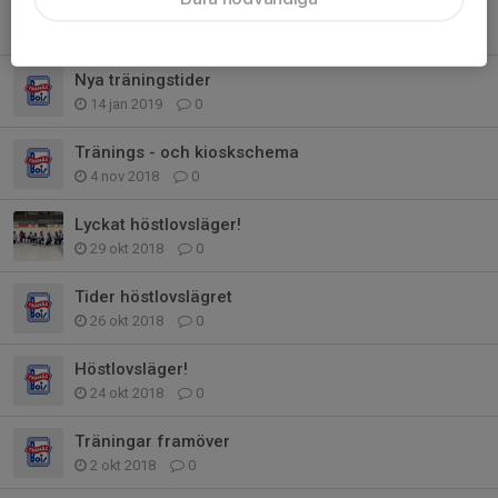
Nytt försök fotografering - 28/1
22 jan 2019
0
Nya träningstider
14 jan 2019
0
Tränings - och kioskschema
4 nov 2018
0
Lyckat höstlovsläger!
29 okt 2018
0
Tider höstlovslägret
26 okt 2018
0
Höstlovsläger!
24 okt 2018
0
Träningar framöver
2 okt 2018
0