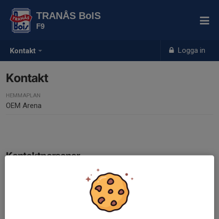
TRANÅS BoIS
F9
Logga in
Kontakt
Kontakt
HEMMAPLAN
OEM Arena
Kontaktpersoner
Linn Holmberg
Lagledare
073-843 59 04
linn_holmberg@hotmail.com