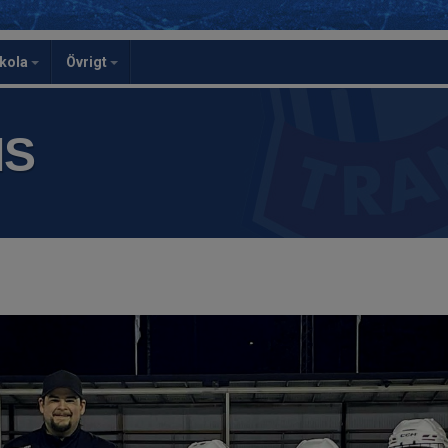
skola
Övrigt
IS