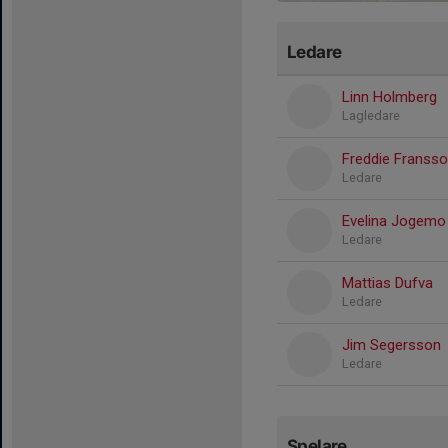
Ledare
Linn Holmberg
Lagledare
Freddie Franss
Ledare
Evelina Jogemo
Ledare
Mattias Dufva
Ledare
Jim Segersson
Ledare
Spelare