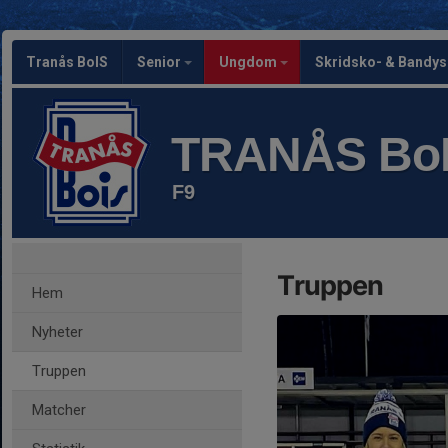
Tranås BoIS
Senior
Ungdom
Skridsko- & Bandy
TRANÅS Bo
F9
Truppen
Hem
Nyheter
Truppen
Matcher