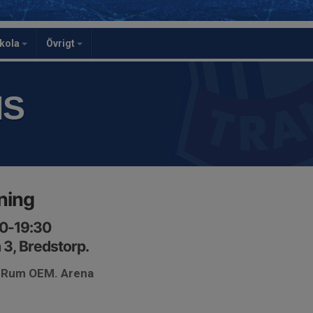
skola
Övrigt
IS
ning
00-19:30
 3, Bredstorp.
. Rum OEM. Arena