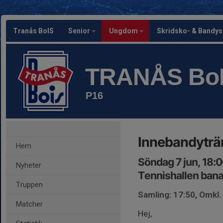
Tranås BoIS
Senior
Ungdom
Skridsko- & Bandy
TRANÅS Bo
P16
Innebandyträ
Hem
Söndag 7 jun, 18:
Nyheter
Tennishallen bana
Truppen
Samling: 17:50, Omkl
Matcher
Hej,