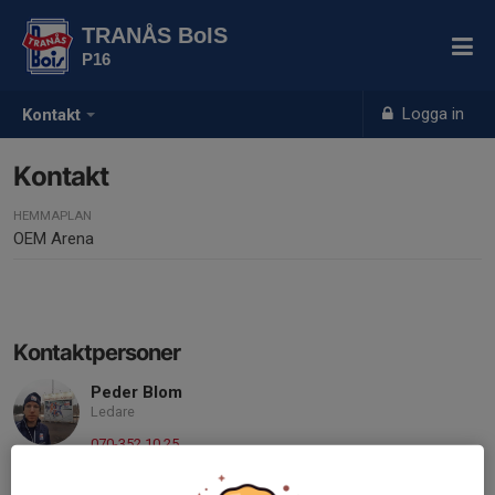
TRANÅS BoIS
P16
Logga in
Kontakt
Kontakt
HEMMAPLAN
OEM Arena
Kontaktpersoner
Peder Blom
Ledare
070-352 10 25
blompeder@hotmail.com