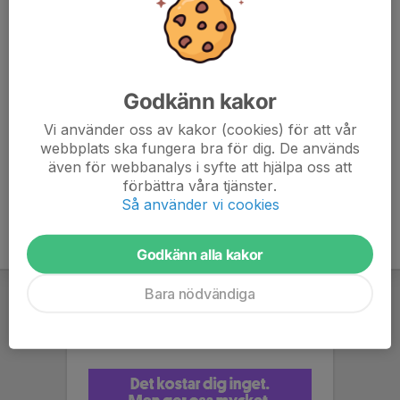
Eric Kyhlberg
Ledare
070-258 99 04
eric.kyhlberg@gmail.com
Godkänn kakor
Erik Thorin
Ledare
Vi använder oss av kakor (cookies) för att vår
webbplats ska fungera bra för dig. De används
070-424 96 22
även för webbanalys i syfte att hjälpa oss att
rithon@gmail.com
förbättra våra tjänster.
Så använder vi cookies
Godkänn alla kakor
Bara nödvändiga