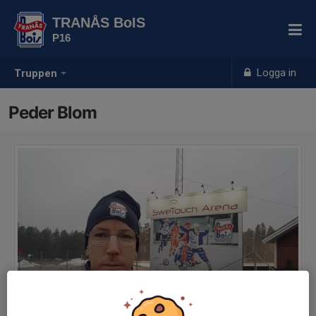
TRANÅS BoIS
P16
Logga in
Truppen
Peder Blom