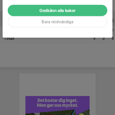
Godkänn alla kakor
ALLA SERIER
ALLA ÅR
Bara nödvändiga
Säsongen 25/26
9
0
0
Totalt
9
0
0