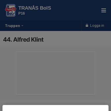
TRANÅS BoIS
P16
Logga in
Truppen
44. Alfred Klint
Position
Målvakt