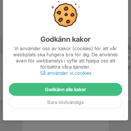
Ålder
14 år
Godkänn kakor
Vi använder oss av kakor (cookies) för att vår
ALLA SERIER
ALLA ÅR
webbplats ska fungera bra för dig. De används
Säsongen 25/26
12
0
0
0
0
även för webbanalys i syfte att hjälpa oss att
förbättra våra tjänster.
Totalt
12
0
0
0
0
Så använder vi cookies
Godkänn alla kakor
Bara nödvändiga