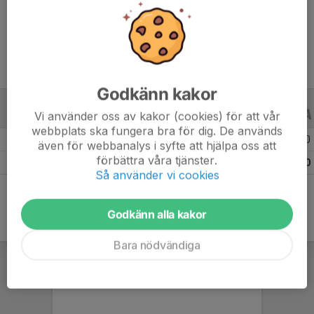
Ålder
14 år
Godkänn kakor
Vi använder oss av kakor (cookies) för att vår
ALLA SERIER
ALLA ÅR
webbplats ska fungera bra för dig. De används
Säsongen 25/26
17
0
0
även för webbanalys i syfte att hjälpa oss att
förbättra våra tjänster.
Totalt
17
0
0
Så använder vi cookies
Godkänn alla kakor
Bara nödvändiga