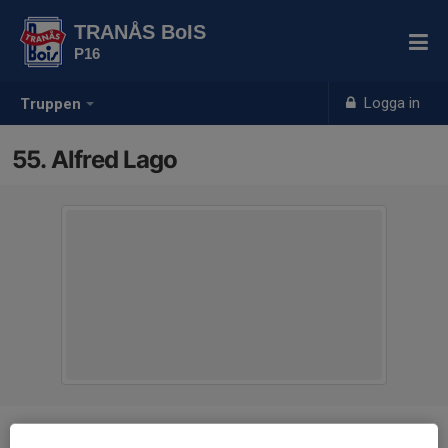
TRANÅS BoIS
P16
Logga in
Truppen
55. Alfred Lago
Position
-