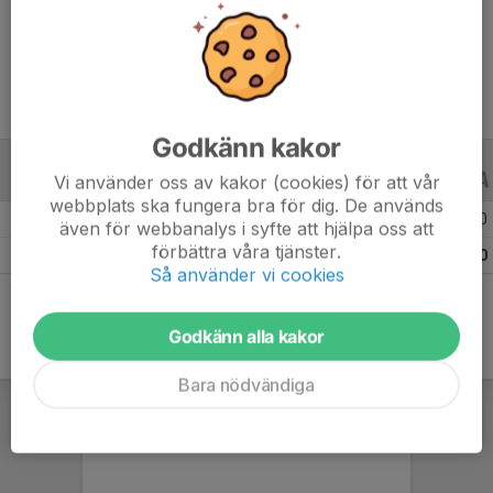
Ålder
15 år
Godkänn kakor
Vi använder oss av kakor (cookies) för att vår
ALLA SERIER
ALLA ÅR
webbplats ska fungera bra för dig. De används
Säsongen 25/26
11
0
0
även för webbanalys i syfte att hjälpa oss att
förbättra våra tjänster.
Totalt
11
0
0
Så använder vi cookies
Godkänn alla kakor
Bara nödvändiga