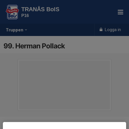
TRANÅS BoIS
P16
Logga in
Truppen
99. Herman Pollack
Position
-