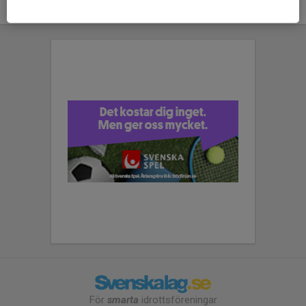
För
smarta
idrottsföreningar