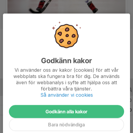
Position
-
Ålder
14 år
Godkänn kakor
Vi använder oss av kakor (cookies) för att vår
webbplats ska fungera bra för dig. De används
även för webbanalys i syfte att hjälpa oss att
förbättra våra tjänster.
ALLA SERIER
ALLA ÅR
Så använder vi cookies
Säsongen 25/26
12
0
0
Totalt
12
0
0
Godkänn alla kakor
Bara nödvändiga