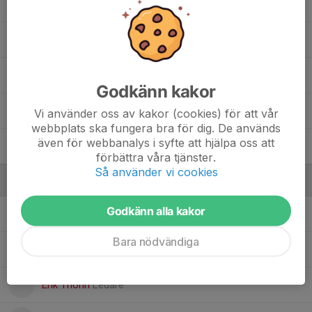
8. Malte Gustavsson
09. Olle Kyhlberg
Olli Jokinen
, P15 seriespel
Godkänn kakor
5. Oscar Gustafsson
Vi använder oss av kakor (cookies) för att vår
webbplats ska fungera bra för dig. De används
även för webbanalys i syfte att hjälpa oss att
16. William Sjöholm
förbättra våra tjänster.
Så använder vi cookies
Ledare
Godkänn alla kakor
Emil Gustafsson
Tränare
Bara nödvändiga
Eric Kyhlberg
Ledare
Erik Thorin
Ledare