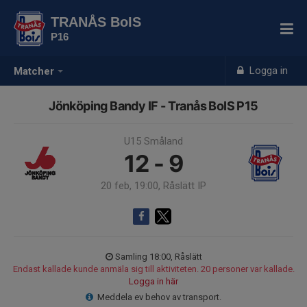
TRANÅS BoIS
P16
Logga in
Matcher
Jönköping Bandy IF - Tranås BoIS P15
U15 Småland
12 - 9
20 feb, 19:00, Råslätt IP
Samling 18:00, Råslätt
Endast kallade kunde anmäla sig till aktiviteten. 20 personer var kallade.
Logga in här
Meddela ev behov av transport.