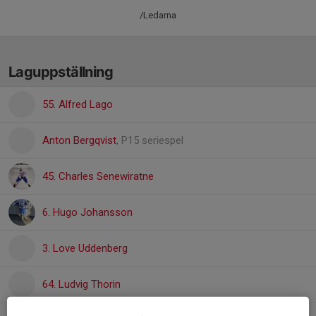
/Ledarna
Laguppställning
55. Alfred Lago
Anton Bergqvist
, P15 seriespel
45. Charles Senewiratne
6. Hugo Johansson
3. Love Uddenberg
64. Ludvig Thorin