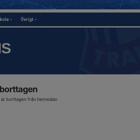
skola
Övrigt
IS
 borttagen
å är borttagen från hemsidan.