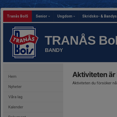
Tranås BoIS
Senior
Ungdom
Skridsko- & Bandy
TRANÅS Bo
BANDY
Aktiviteten är
Hem
Aktiviteten du försöker n
Nyheter
Våra lag
Kalender