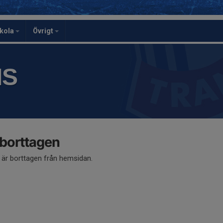
skola
Övrigt
IS
 borttagen
å är borttagen från hemsidan.