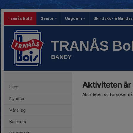
Tranås BoIS
Senior
Ungdom
Skridsko- & Bandy
TRANÅS Bo
BANDY
Aktiviteten är
Hem
Aktiviteten du försöker n
Nyheter
Våra lag
Kalender