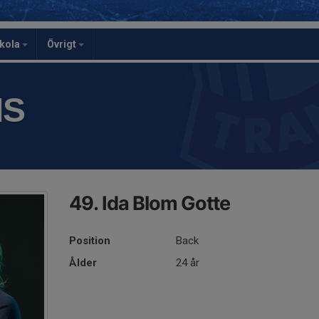
skola
Övrigt
IS
49. Ida Blom Gotte
Position
Back
Ålder
24 år