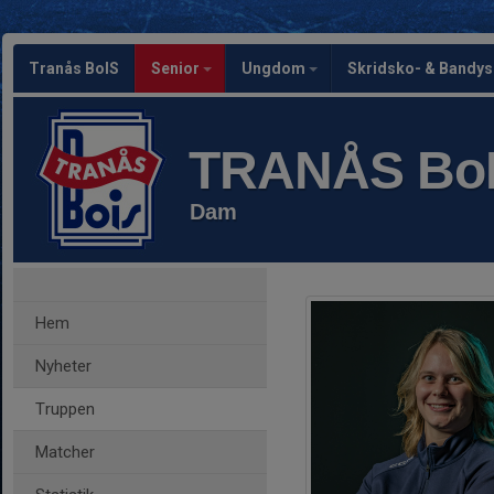
Tranås BoIS
Senior
Ungdom
Skridsko- & Bandy
TRANÅS Bo
Dam
Hem
Nyheter
Truppen
Matcher