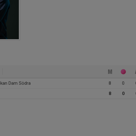
skan Dam Södra
8
0
8
0