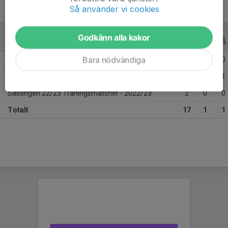
Så använder vi cookies
Godkänn alla kakor
ALLA SERIER
22/23
Bara nödvändiga
Säsongen 22/23 Allsvenskan Dam Södra
11
0
0
Säsongen 22/23 Allsvenska Cupen 2022
4
1
1
Säsongen 22/23 Träningsmatcher - 2022/23
2
0
0
Totalt
17
1
1