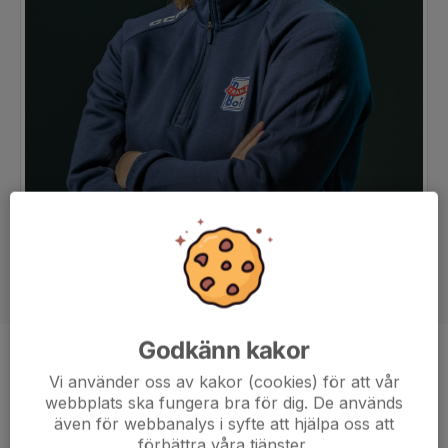
Godkänn kakor
Position
Back
Vi använder oss av kakor (cookies) för att vår
Ålder
24 år
webbplats ska fungera bra för dig. De används
även för webbanalys i syfte att hjälpa oss att
förbättra våra tjänster.