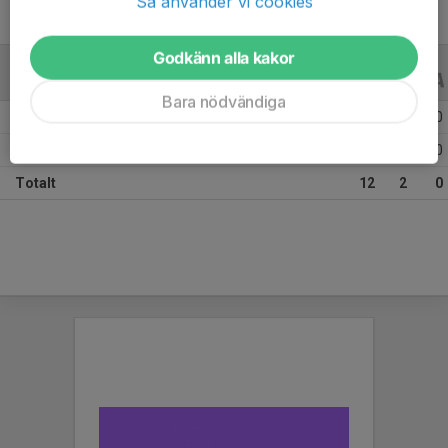
Så använder vi cookies
Godkänn alla kakor
ALLA SERIER
21/22
Bara nödvändiga
Säsongen 21/22 Allsvenskan Dam Södra
10
2
0
Säsongen 21/22 Allsvenska Cupen
2
0
0
Totalt
12
2
0