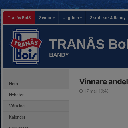
Tranås BoIS
Senior
Ungdom
Skridsko- & Bandy
TRANÅS Bo
BANDY
Vinnare andels
Hem
17 maj, 19:46
Nyheter
Våra lag
Kalender