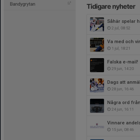
Bandygrytan
Tidigare nyheter
Såhär spelar he
2 jul, 08:52
Va med och vi
1 jul, 18:21
Falska e-mail!
29 jun, 14:20
Dags att anmäl
28 jun, 16:46
Några ord frå
24 jun, 16:11
Vinnare andelsl
15 jun, 08:46