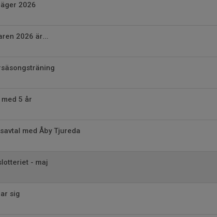
äger 2026
ren 2026 är...
säsongsträning
 med 5 år
gsavtal med Åby Tjureda
lotteriet - maj
ar sig