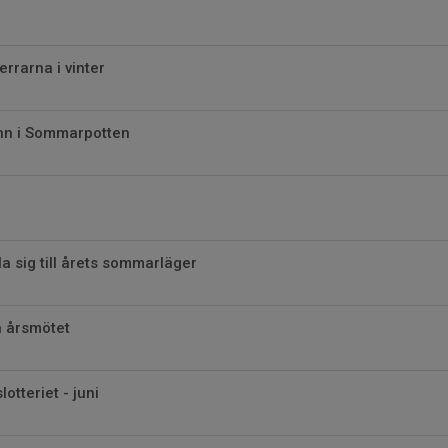
rrarna i vinter
nn i Sommarpotten
a sig till årets sommarläger
n årsmötet
otteriet - juni