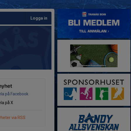
Logga in
nyhet
la på Facebook
la på X
heter via RSS