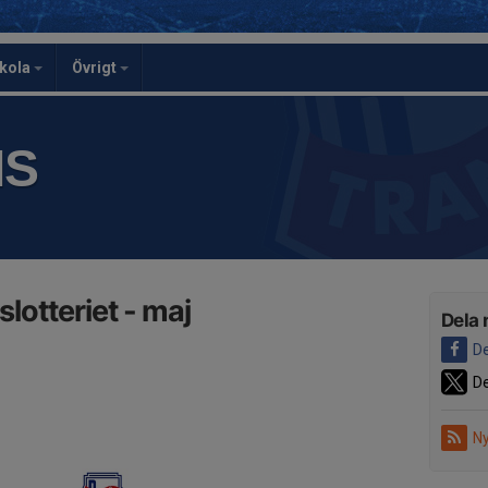
skola
Övrigt
IS
lotteriet - maj
Dela 
De
De
Ny