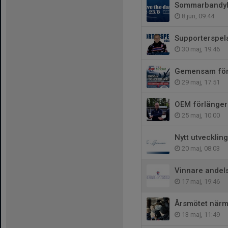
Sommarbandyl
8 jun, 09:44
Supporterspela
30 maj, 19:46
Gemensam för
29 maj, 17:51
OEM förlänger
25 maj, 10:00
Nytt utvecklin
20 maj, 08:03
Vinnare andels
17 maj, 19:46
Årsmötet närm
13 maj, 11:49