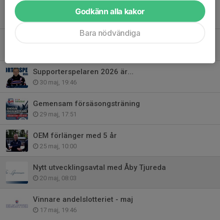
Vinnare andelslotteriet - juni
Godkänn alla kakor
15 jun, 08:46
Bara nödvändiga
Sommarbandyläger 2026
8 jun, 09:44
Supporterspelaren 2026 är...
30 maj, 19:46
Gemensam försäsongsträning
29 maj, 17:51
OEM förlänger med 5 år
25 maj, 10:00
Nytt utvecklingsavtal med Åby Tjureda
20 maj, 08:03
Vinnare andelslotteriet - maj
17 maj, 19:46