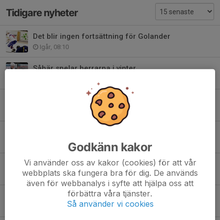
Tidigare nyheter
Det blir ingen fortsättning för Golander
Igår, 08:10
Såhär spelar herrarna i vinter
2 jul, 08:52
Va med och vinn i Sommarpotten
1 jul, 18:21
Falska e-mail!
29 jun, 14:20
Godkänn kakor
Vi använder oss av kakor (cookies) för att vår
Dags att anmäla sig till årets sommarläger
webbplats ska fungera bra för dig. De används
28 jun, 16:46
även för webbanalys i syfte att hjälpa oss att
förbättra våra tjänster.
Några ord från årsmötet
Så använder vi cookies
24 jun, 16:11