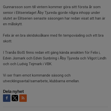
Gunnarsson som till vintern kommer göra sitt första år som
senior i Elitserielaget Åby Tjureda gjorde några inhopp under
slutet av Elitserien senaste säsongen har redan visat att han är
en målskytt.
Felix är en bra skridskoåkare med fin tempoväxling och ett bra
skott.
I Tranås BoIS finns redan ett gäng kända ansikten för Felix i,
Edvin Jismark och Edvin Sunbring i Åby Tjureda och Vilgot Lindh
och och Ludvig Tejmark i VBK.
Vi ser fram emot kommande säsong och
utvecklingsavtal/samarbete, klubbarna emellan.
Dela nyhet