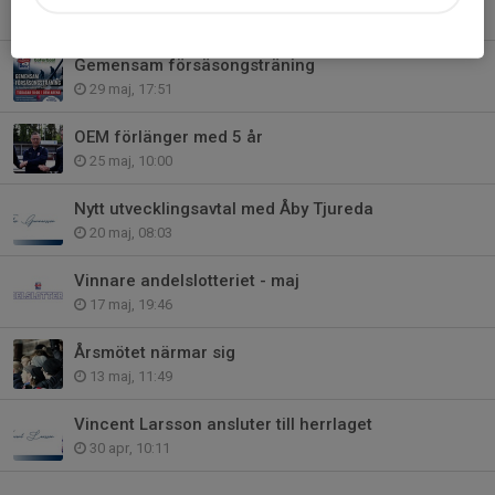
30 maj, 19:46
Gemensam försäsongsträning
29 maj, 17:51
OEM förlänger med 5 år
25 maj, 10:00
Nytt utvecklingsavtal med Åby Tjureda
20 maj, 08:03
Vinnare andelslotteriet - maj
17 maj, 19:46
Årsmötet närmar sig
13 maj, 11:49
Vincent Larsson ansluter till herrlaget
30 apr, 10:11