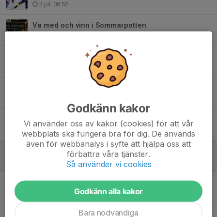
2 jul, 08:52
Va med och vinn i Sommarpotten
1 jul, 18:21
Falska e-mail!
29 jun, 14:20
Dags att anmäla sig till årets sommarläger
28 jun, 16:46
Godkänn kakor
Några ord från årsmötet
Vi använder oss av kakor (cookies) för att vår
24 jun, 16:11
webbplats ska fungera bra för dig. De används
även för webbanalys i syfte att hjälpa oss att
Vinnare andelslotteriet - juni
förbättra våra tjänster.
15 jun, 08:46
Så använder vi cookies
Sommarbandyläger 2026
Godkänn alla kakor
8 jun, 09:44
Bara nödvändiga
Supporterspelaren 2026 är...