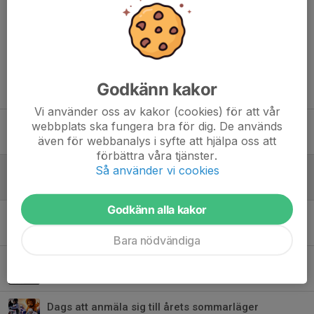
Dela nyhet
Godkänn kakor
Tidigare nyheter
Vi använder oss av kakor (cookies) för att vår
Det blir ingen fortsättning för Golander
webbplats ska fungera bra för dig. De används
även för webbanalys i syfte att hjälpa oss att
Igår, 08:10
förbättra våra tjänster.
Så använder vi cookies
Såhär spelar herrarna i vinter
2 jul, 08:52
Godkänn alla kakor
Va med och vinn i Sommarpotten
1 jul, 18:21
Bara nödvändiga
Falska e-mail!
29 jun, 14:20
Dags att anmäla sig till årets sommarläger