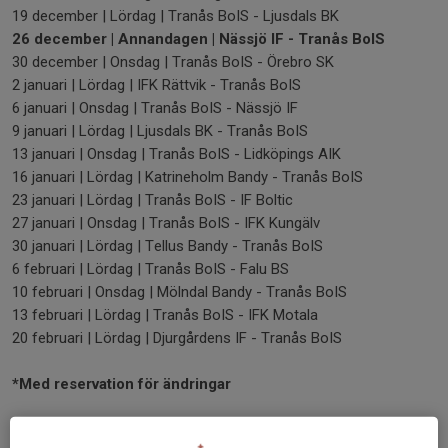
19 december | Lördag | Tranås BoIS - Ljusdals BK
26 december | Annandagen | Nässjö IF - Tranås BoIS
30 december | Onsdag | Tranås BoIS - Örebro SK
2 januari | Lördag | IFK Rättvik - Tranås BoIS
6 januari | Onsdag | Tranås BoIS - Nässjö IF
9 januari | Lördag | Ljusdals BK - Tranås BoIS
13 januari | Onsdag | Tranås BoIS - Lidköpings AIK
16 januari | Lördag | Katrineholm Bandy - Tranås BoIS
23 januari | Lördag | Tranås BoIS - IF Boltic
27 januari | Onsdag | Tranås BoIS - IFK Kungälv
30 januari | Lördag | Tellus Bandy - Tranås BoIS
6 februari | Lördag | Tranås BoIS - Falu BS
10 februari | Onsdag | Mölndal Bandy - Tranås BoIS
13 februari | Lördag | Tranås BoIS - IFK Motala
20 februari | Lördag | Djurgårdens IF - Tranås BoIS
*Med reservation för ändringar
Så nu är det bara att planera in datumen i kalendern.