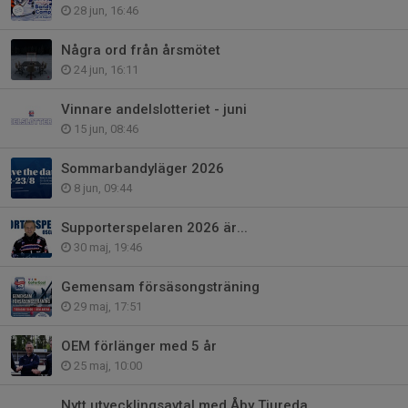
28 jun, 16:46
Några ord från årsmötet
24 jun, 16:11
Vinnare andelslotteriet - juni
15 jun, 08:46
Sommarbandyläger 2026
8 jun, 09:44
Supporterspelaren 2026 är...
30 maj, 19:46
Gemensam försäsongsträning
29 maj, 17:51
OEM förlänger med 5 år
25 maj, 10:00
Nytt utvecklingsavtal med Åby Tjureda