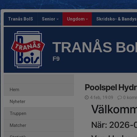
Tranås BoIS
Senior
Ungdom
Skridsko- & Bandy
TRANÅS Bo
F9
Poolspel Hydr
Hem
4 feb, 19:09
0 komm
Nyheter
Truppen
Matcher