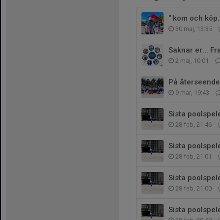
" kom och köp..
30 maj, 13:35
Saknar er... F
2 maj, 10:01
På återseende
9 mar, 19:43
Sista poolspel
28 feb, 21:46
Sista poolspele
28 feb, 21:01
Sista poolspel
28 feb, 21:00
Sista poolspel