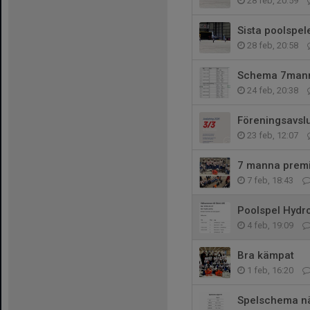
28 feb, 20:59
Sista poolspel
28 feb, 20:58
Schema 7manna
24 feb, 20:38
Föreningsavsl
23 feb, 12:07
7 manna prem
7 feb, 18:43
Poolspel Hydr
4 feb, 19:09
Bra kämpat
1 feb, 16:20
Spelschema nä