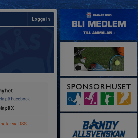
Logga in
nyhet
la på Facebook
la på X
heter via RSS