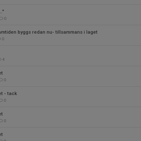
."
0
ramtiden byggs redan nu- tillsammans i laget
0
4
et
0
t - tack
0
et
0
et