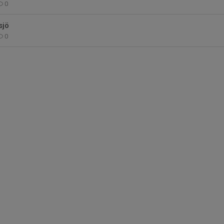
0
sjö
0