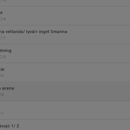
0
et
0
 vetlanda/ tyvärr inget 5manna
1
utning
0
iär
0
o arena
0
1
ssjö 1/ 2