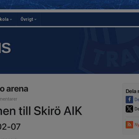
skola
Övrigt
IS
o arena
Dela 
entarer
De
De
Ny