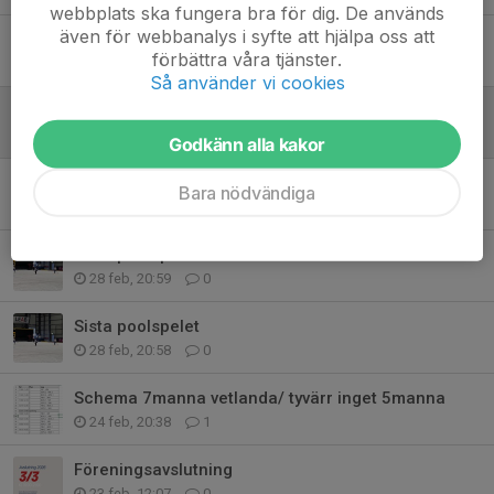
webbplats ska fungera bra för dig. De används
även för webbanalys i syfte att hjälpa oss att
Sista poolspelet
förbättra våra tjänster.
28 feb, 21:46
0
Så använder vi cookies
Sista poolspelet - tack
28 feb, 21:01
0
Godkänn alla kakor
Sista poolspelet
Bara nödvändiga
28 feb, 21:00
0
Sista poolspelet
28 feb, 20:59
0
Sista poolspelet
28 feb, 20:58
0
Schema 7manna vetlanda/ tyvärr inget 5manna
24 feb, 20:38
1
Föreningsavslutning
23 feb, 12:07
0