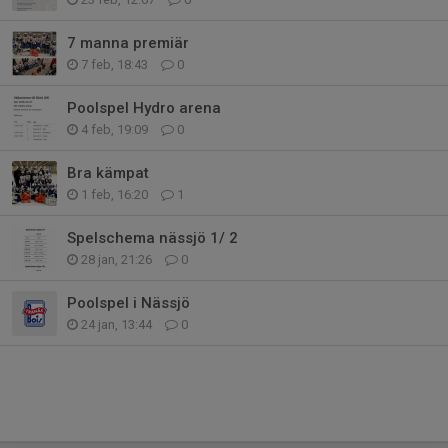
7 manna premiär
7 feb, 18:43
0
Poolspel Hydro arena
4 feb, 19:09
0
Bra kämpat
1 feb, 16:20
1
Spelschema nässjö 1/ 2
28 jan, 21:26
0
Poolspel i Nässjö
24 jan, 13:44
0