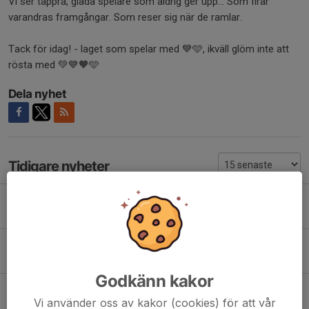
Vi ser tappra, glada spelare som aldrig ger upp... Som firar
varandras framgångar. Som reser sig när de ramlar.
Tack för idag! - laget som spelar med 💙🩵, ikväll glöm inte att
rösta med 💚💙🧡🩵
Dela nyhet
Tidigare nyheter
" kom och köp..."
30 maj, 13:35
0
Saknar er... Framtiden byggs redan nu- tillsammans i laget
2 maj, 10:01
0
Godkänn kakor
På återseende
Vi använder oss av kakor (cookies) för att vår
9 mar, 19:43
4