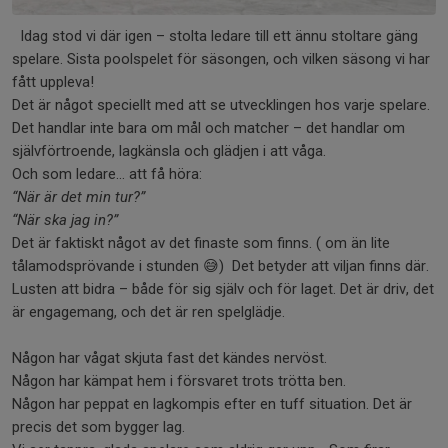
Idag stod vi där igen – stolta ledare till ett ännu stoltare gäng
spelare. Sista poolspelet för säsongen, och vilken säsong vi har
fått uppleva!
Det är något speciellt med att se utvecklingen hos varje spelare.
Det handlar inte bara om mål och matcher – det handlar om
självförtroende, lagkänsla och glädjen i att våga.
Och som ledare… att få höra:
“När är det min tur?”
“När ska jag in?”
Det är faktiskt något av det finaste som finns. ( om än lite
tålamodsprövande i stunden 😅) Det betyder att viljan finns där.
Lusten att bidra – både för sig själv och för laget. Det är driv, det
är engagemang, och det är ren spelglädje.
Någon har vågat skjuta fast det kändes nervöst.
Någon har kämpat hem i försvaret trots trötta ben.
Någon har peppat en lagkompis efter en tuff situation. Det är
precis det som bygger lag.