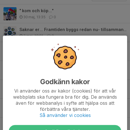
" kom och köp..."
30 maj, 13:35
0
Saknar er... Framtiden byggs redan nu- tillsammans i laget
2 maj, 10:01
0
På återseende
9 mar, 19:43
4
Sista poolspelet
28 feb, 21:46
0
Godkänn kakor
Sista poolspelet - tack
Vi använder oss av kakor (cookies) för att vår
28 feb, 21:01
0
webbplats ska fungera bra för dig. De används
även för webbanalys i syfte att hjälpa oss att
Sista poolspelet
förbättra våra tjänster.
28 feb, 21:00
0
Så använder vi cookies
Sista poolspelet